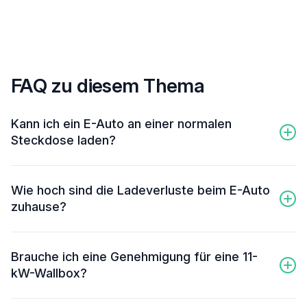
FAQ zu diesem Thema
Kann ich ein E-Auto an einer normalen
Steckdose laden?
Ja, mit einem Notladekabel, aber bitte nur im
Ausnahmefall. Die Steckdose ist nicht für die Dauerlast
Wie hoch sind die Ladeverluste beim E-Auto
ausgelegt, es besteht Brandgefahr.
zuhause?
Laut ADAC sind sie an einer 11-kW-Wallbox mit 5 bis 10
Prozent am geringsten. An der Haushaltssteckdose
Brauche ich eine Genehmigung für eine 11-
(Schuko) gehen durch die langsame Übertragung und den
kW-Wallbox?
Umwandlungsprozess im Auto bis zu 24 Prozent der
Energie verloren.
Nein. Eine Wallbox mit bis zu 11 kW Ladeleistung muss