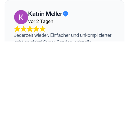
Katrin Meller
vor 2 Tagen
Jederzeit wieder. Einfacher und unkomplizierter
geht es nicht! Super Service, schnelle
Bearbeitung, fairer Preis. Bin rundum zufrieden.
Vielen Dank!
Thomas
vor 3 Tagen
Vom Angebot über die Abwicklung bis zur
Abholung ist alles einfach perfekt gelaufen! Ich
wurde nicht nur bestens betreut, sondern habe