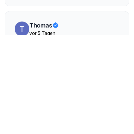
Thomas
vor 5 Tagen
Vom Angebot über die Abwicklung bis zur
Abholung ist alles einfach perfekt gelaufen! Ich
wurde nicht nur bestens betreut, sondern habe
über Aampere auch den mit Abstand besten
Preis für meinen Kia Niro SG2 erzielt. Daher eine
klare Weiterempfehlung - ich würde jederzeit
wieder ein Auto über Aampere verkaufen!
Stecky2000
vor 5 Tagen