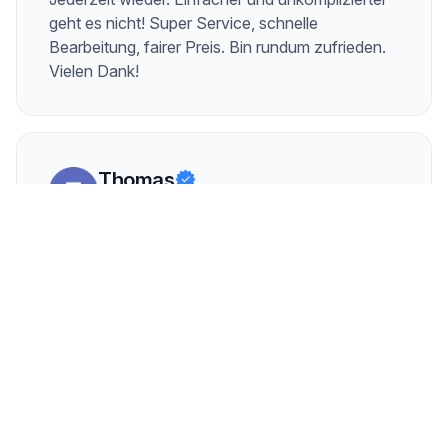
geht es nicht! Super Service, schnelle
Bearbeitung, fairer Preis. Bin rundum zufrieden.
Vielen Dank!
Thomas
vor 4 Tagen
Vom Angebot über die Abwicklung bis zur
Abholung ist alles einfach perfekt gelaufen! Ich
wurde nicht nur bestens betreut, sondern habe
über Aampere auch den mit Abstand besten
Preis für meinen Kia Niro SG2 erzielt. Daher eine
klare Weiterempfehlung - ich würde jederzeit
wieder ein Auto über Aampere verkaufen!