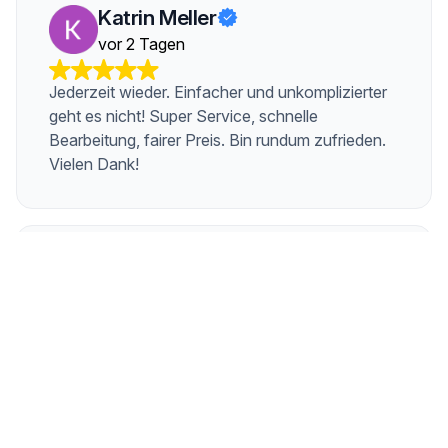
Katrin Meller
vor 2 Tagen
Jederzeit wieder. Einfacher und unkomplizierter
geht es nicht! Super Service, schnelle
Bearbeitung, fairer Preis. Bin rundum zufrieden.
Vielen Dank!
Thomas
vor 3 Tagen
Vom Angebot über die Abwicklung bis zur
Abholung ist alles einfach perfekt gelaufen! Ich
wurde nicht nur bestens betreut, sondern habe
über Aampere auch den mit Abstand besten
Preis für meinen Kia Niro SG2 erzielt. Daher eine