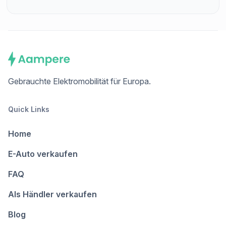
Du brauchst Fahrzeugschein (Teil I),
Fahrzeugbrief (Teil II), alle Schlüssel und, wenn
vorhanden, das Serviceheft.
Gebrauchte Elektromobilität für Europa.
Quick Links
Home
E-Auto verkaufen
FAQ
Als Händler verkaufen
Blog